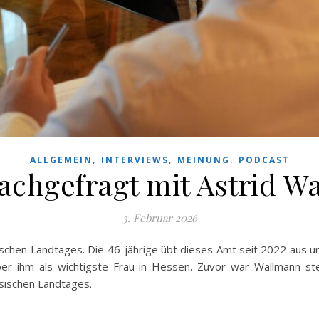
,
,
,
ALLGEMEIN
INTERVIEWS
MEINUNG
PODCAST
hgefragt mit Astrid W
3. Februar 2026
schen Landtages. Die 46-jährige übt dieses Amt seit 2022 aus un
über ihm als wichtigste Frau in Hessen. Zuvor war Wallmann st
sischen Landtages.