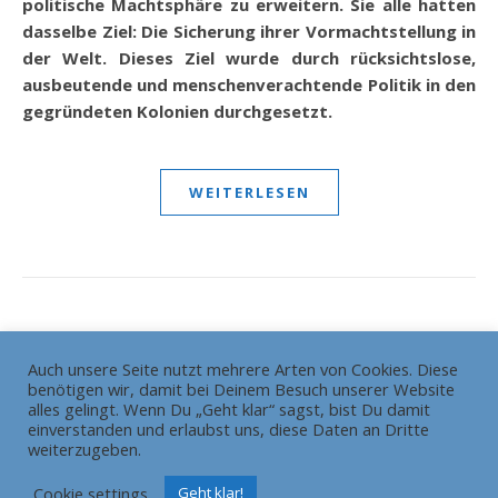
politische Machtsphäre zu erweitern. Sie alle hatten
dasselbe Ziel: Die Sicherung ihrer Vormachtstellung in
der Welt. Dieses Ziel wurde durch rücksichtslose,
ausbeutende und menschenverachtende Politik in den
gegründeten Kolonien durchgesetzt.
WEITERLESEN
Auch unsere Seite nutzt mehrere Arten von Cookies. Diese
benötigen wir, damit bei Deinem Besuch unserer Website
Die Redaktion
Grundsätze
alles gelingt. Wenn Du „Geht klar“ sagst, bist Du damit
HEADLINE gewinnt Bundesschülerzeitungswettbewerb
einverstanden und erlaubst uns, diese Daten an Dritte
weiterzugeben.
Pressemitteilung
Impressum
Cookie settings
Geht klar!