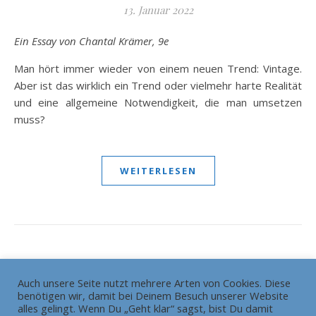
13. Januar 2022
Ein Essay von Chantal Krämer, 9e
Man hört immer wieder von einem neuen Trend: Vintage.
Aber ist das wirklich ein Trend oder vielmehr harte Realität
und eine allgemeine Notwendigkeit, die man umsetzen
muss?
WEITERLESEN
Auch unsere Seite nutzt mehrere Arten von Cookies. Diese
benötigen wir, damit bei Deinem Besuch unserer Website
Die Redaktion
Grundsätze
alles gelingt. Wenn Du „Geht klar“ sagst, bist Du damit