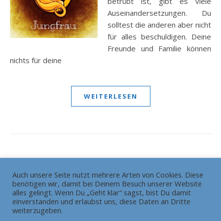
betrübt ist, gibt es viele
Auseinandersetzungen. Du
solltest die anderen aber nicht
für alles beschuldigen. Deine
Freunde und Familie können
nichts für deine
WEITERLESEN
Auch unsere Seite nutzt mehrere Arten von Cookies. Diese
benötigen wir, damit bei Deinem Besuch unserer Website
Die Redaktion
Grundsätze
alles gelingt. Wenn Du „Geht klar“ sagst, bist Du damit
HEADLINE gewinnt Bundesschülerzeitungswettbewerb
einverstanden und erlaubst uns, diese Daten an Dritte
weiterzugeben.
Pressemitteilung
Impressum