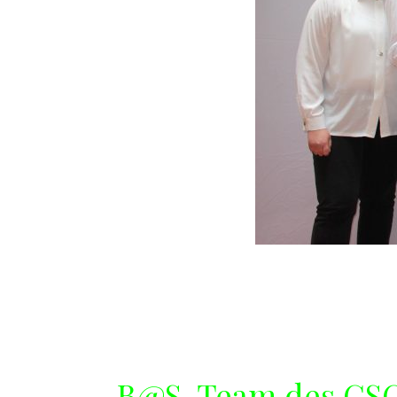
B@S-Team des GSG h