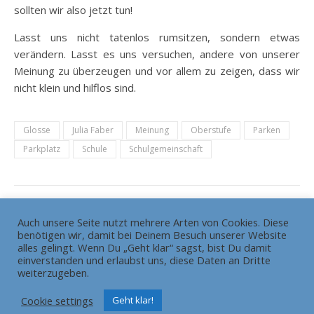
sollten wir also jetzt tun!
Lasst uns nicht tatenlos rumsitzen, sondern etwas
verändern. Lasst es uns versuchen, andere von unserer
Meinung zu überzeugen und vor allem zu zeigen, dass wir
nicht klein und hilflos sind.
Glosse
Julia Faber
Meinung
Oberstufe
Parken
Parkplatz
Schule
Schulgemeinschaft
Auch unsere Seite nutzt mehrere Arten von Cookies. Diese
benötigen wir, damit bei Deinem Besuch unserer Website
Die Redaktion
Grundsätze
alles gelingt. Wenn Du „Geht klar“ sagst, bist Du damit
HEADLINE gewinnt Bundesschülerzeitungswettbewerb
einverstanden und erlaubst uns, diese Daten an Dritte
weiterzugeben.
Pressemitteilung
Impressum
Cookie settings
Geht klar!
Ashe Theme von
WP Royal
.