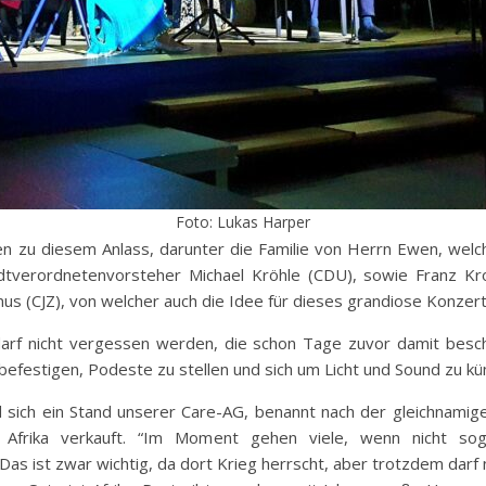
Foto: Lukas Harper
n zu diesem Anlass, darunter die Familie von Herrn Ewen, welc
adtverordnetenvorsteher Michael Kröhle (CDU), sowie Franz Kro
us (CJZ), von welcher auch die Idee für dieses grandiose Konzer
arf nicht vergessen werden, die schon Tage zuvor damit beschä
befestigen, Podeste zu stellen und sich um Licht und Sound zu k
ich ein Stand unserer Care-AG, benannt nach der gleichnamige
Afrika verkauft. “Im Moment gehen viele, wenn nicht soga
 Das ist zwar wichtig, da dort Krieg herrscht, aber trotzdem dar