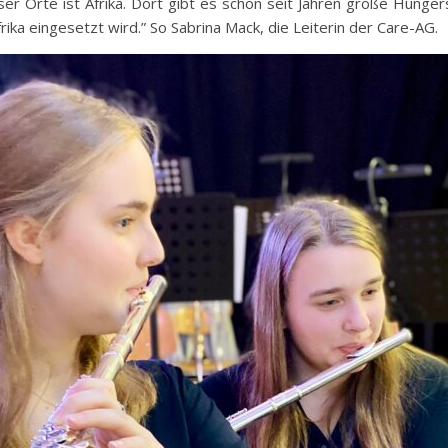
eser Orte ist Afrika. Dort gibt es schon seit Jahren große Hunge
ika eingesetzt wird.” So Sabrina Mack, die Leiterin der Care-AG.