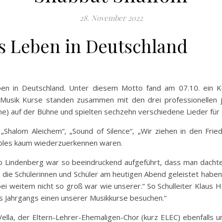
28. November 2022
es Leben in Deutschland
en in Deutschland. Unter diesem Motto fand am 07.10. ein Kon
usik Kurse standen zusammen mit den drei professionellen jü
line) auf der Bühne und spielten sechzehn verschiedene Lieder für
Shalom Aleichem“, „Sound of Silence“, „Wir ziehen in den Frie
les kaum wiederzuerkennen waren.
do Lindenberg war so beeindruckend aufgeführt, dass man dachte,
s die Schülerinnen und Schüler am heutigen Abend geleistet habe
ei weitem nicht so groß war wie unserer.“ So Schulleiter Klaus 
es Jahrgangs einen unserer Musikkurse besuchen.“
Vella, der Eltern-Lehrer-Ehemaligen-Chor (kurz ELEC) ebenfalls 