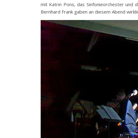
mit Katrin Pons, das Sinfonieorchester und 
Bernhard Frank gaben an diesem Abend wirklic