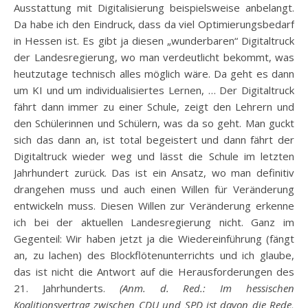
Ausstattung mit Digitalisierung beispielsweise anbelangt.
Da habe ich den Eindruck, dass da viel Optimierungsbedarf
in Hessen ist. Es gibt ja diesen „wunderbaren“ Digitaltruck
der Landesregierung, wo man verdeutlicht bekommt, was
heutzutage technisch alles möglich wäre. Da geht es dann
um KI und um individualisiertes Lernen, … Der Digitaltruck
fährt dann immer zu einer Schule, zeigt den Lehrern und
den Schülerinnen und Schülern, was da so geht. Man guckt
sich das dann an, ist total begeistert und dann fährt der
Digitaltruck wieder weg und lässt die Schule im letzten
Jahrhundert zurück. Das ist ein Ansatz, wo man definitiv
drangehen muss und auch einen Willen für Veränderung
entwickeln muss. Diesen Willen zur Veränderung erkenne
ich bei der aktuellen Landesregierung nicht. Ganz im
Gegenteil: Wir haben jetzt ja die Wiedereinführung (fängt
an, zu lachen) des Blockflötenunterrichts und ich glaube,
das ist nicht die Antwort auf die Herausforderungen des
21. Jahrhunderts.
(Anm. d. Red.: Im hessischen
Koalitionsvertrag zwischen CDU und SPD ist davon die Rede,