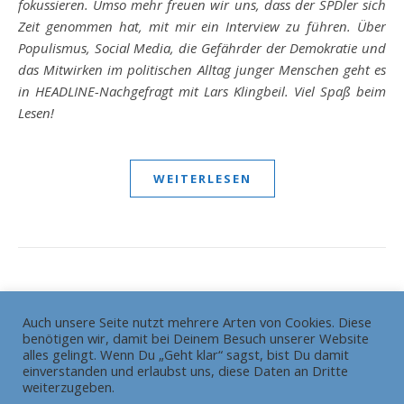
fokussieren. Umso mehr freuen wir uns, dass der SPDler sich
Zeit genommen hat, mit mir ein Interview zu führen. Über
Populismus, Social Media, die Gefährder der Demokratie und
das Mitwirken im politischen Alltag junger Menschen geht es
in HEADLINE-Nachgefragt mit Lars Klingbeil. Viel Spaß beim
Lesen!
WEITERLESEN
Auch unsere Seite nutzt mehrere Arten von Cookies. Diese
benötigen wir, damit bei Deinem Besuch unserer Website
Die Redaktion
Grundsätze
alles gelingt. Wenn Du „Geht klar“ sagst, bist Du damit
HEADLINE gewinnt Bundesschülerzeitungswettbewerb
einverstanden und erlaubst uns, diese Daten an Dritte
weiterzugeben.
Pressemitteilung
Impressum