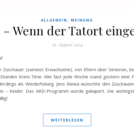
,
ALLGEMEIN
MEINUNG
 – Wenn der Tatort ei
19. August 2024
8d
n Zuschauer (zumeist Erwachsene), von Eltern über Senioren, b
b Stunden Krimi-Time. Wie fast jede Woche stand gestern eine 
lerdings als Wiederholung. Jens Riewa wünschte den Zuschau
ann – Kinder. Das ARD-Programm wurde gekapert. Die wichtig
lig!
WEITERLESEN