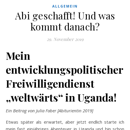
ALLGEMEIN
Abi geschafft! Und was
kommt danach?
29. November 2019
Mein
entwicklungspolitischer
Freiwilligendienst
„weltwärts“ in Uganda!
Ein Beitrag von Julia Faber [Abiturientin 2019]
Etwas später als erwartet, aber jetzt endlich starte ich
mein fast einjähriges Abenteuer in Uganda und bin schon