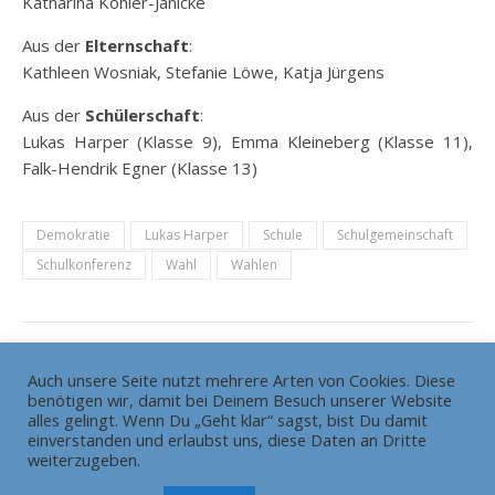
Katharina Köhler-Jänicke
Aus der
Elternschaft
:
Kathleen Wosniak, Stefanie Löwe, Katja Jürgens
Aus der
Schülerschaft
:
Lukas Harper (Klasse 9), Emma Kleineberg (Klasse 11),
Falk-Hendrik Egner (Klasse 13)
Demokratie
Lukas Harper
Schule
Schulgemeinschaft
Schulkonferenz
Wahl
Wahlen
Auch unsere Seite nutzt mehrere Arten von Cookies. Diese
benötigen wir, damit bei Deinem Besuch unserer Website
Die Redaktion
Grundsätze
alles gelingt. Wenn Du „Geht klar“ sagst, bist Du damit
HEADLINE gewinnt Bundesschülerzeitungswettbewerb
einverstanden und erlaubst uns, diese Daten an Dritte
weiterzugeben.
Pressemitteilung
Impressum