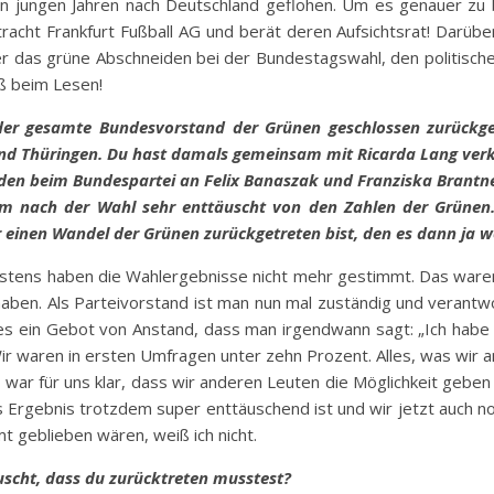
 in jungen Jahren nach Deutschland geflohen. Um es genauer zu 
tracht Frankfurt Fußball AG und berät deren Aufsichtsrat! Darübe
er das grüne Abschneiden bei der Bundestagswahl, den politisc
ß beim Lesen!
er gesamte Bundesvorstand der Grünen geschlossen zurückget
nd Thüringen. Du hast damals gemeinsam mit Ricarda Lang ver
den beim Bundespartei an Felix Banaszak und Franziska Brantne
em nach der Wahl sehr enttäuscht von den Zahlen der Grünen.
 einen Wandel der Grünen zurückgetreten bist, den es dann ja w
rstens haben die Wahlergebnisse nicht mehr gestimmt. Das waren
 haben. Als Parteivorstand ist man nun mal zuständig und verantw
es ein Gebot von Anstand, dass man irgendwann sagt: „Ich habe n
ir waren in ersten Umfragen unter zehn Prozent. Alles, was wir
war für uns klar, dass wir anderen Leuten die Möglichkeit gebe
rgebnis trotzdem super enttäuschend ist und wir jetzt auch noc
 geblieben wären, weiß ich nicht.
scht, dass du zurücktreten musstest?