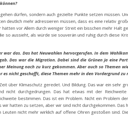
 können?
ll angehen dürfen, sondern auch gezielte Punkte setzen müssen. U
hätten deutlich mehr adressieren müssen, dass es eine relativ g
r hätten vor Allem durch weniger Streit ein bisschen mehr Halt 
ie so aussieht, als würde sie souverän und ruhig durch diese Kr
er war das. Das hat Neuwahlen hervorgerufen. In dem Wahlkampf
gab. Das war die Migration. Dabei sind die Grünen ja eine Parte
iner Meinung nach zu kurz gekommen. Aber auch so Themen wie I
r es nicht geschafft, diese Themen mehr in den Vordergrund zu 
 Zeit über Klimaschutz geredet. Und Bildung. Das war ein sehr g
 sind nicht durchgedrungen. Das hat etwas mit der Reichweit
Reichweite bestimmen. Das ist ein Problem. Nicht ein Problem 
 wir hatten zu setzen, aber wir sind nicht durchgekommen. Das ha
en Leuten nicht mehr wirklich auf offene Ohren gestoßen sind. 