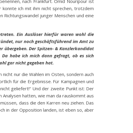
benennen, nach Frankfurt. Omid Nouripour ist
r konnte ich mit ihm nicht sprechen, trotzdem
hen Richtungswandel junger Menschen und eine
reten. Ein Auslöser hierfür waren wohl die
kündet, nur noch geschäftsführend im Amt zu
r übergeben. Der Spitzen- & Kanzlerkandidat
 Da habe ich mich dann gefragt, ob es sich
ohl gar nicht gegeben hat.
 nicht nur die Wahlen im Osten, sondern auch
ortlich für die Ergebnisse. Für Kampagnen und
icht geliefert!“ Und der zweite Punkt ist: Der
 an Analysen hatten, wie man da rauskommt aus
n müssen, dass die den Karren neu ziehen. Das
h in der Opposition landen, ist eben so, aber