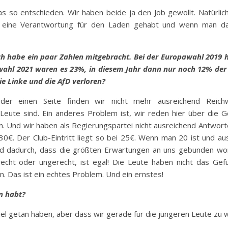
s so entschieden. Wir haben beide ja den Job gewollt. Natürlic
eine Verantwortung für den Laden gehabt und wenn man da
h habe ein paar Zahlen mitgebracht. Bei der Europawahl 2019 
wahl 2021 waren es 23%, in diesem Jahr dann nur noch 12% der
ie Linke und die AfD verloren?
 der einen Seite finden wir nicht mehr ausreichend Reich
Leute sind. Ein anderes Problem ist, wir reden hier über die G
. Und wir haben als Regierungspartei nicht ausreichend Antworten
30€. Der Club-Eintritt liegt so bei 25€. Wenn man 20 ist und aus
 dadurch, dass die größten Erwartungen an uns gebunden word
cht oder ungerecht, ist egal! Die Leute haben nicht das Gefüh
. Das ist ein echtes Problem. Und ein ernstes!
n habt?
iel getan haben, aber dass wir gerade für die jüngeren Leute zu 