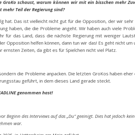
 GroKo schaust, warum können wir mit ein bisschen mehr Zuvers
 mehr Teil der Regierung sind?
 hat. Das ist vielleicht nicht gut für die Opposition, der wir seh
rung haben, die die Probleme angeht. Wir haben auch viele Prob
 sehr für das Land, dass die nächste Regierung mit weniger Lau
 der Opposition helfen können, dann tun wir das! Es geht nicht um
 ernsten Zeiten, da gibt es für Spielchen nicht viel Platz.
 sondern die Probleme anpacken. Die letzten GroKos haben eher d
ungsstau geführt, in dem dieses Land gerade steckt.
r HEADLINE genommen hast!
Beginn des Interviews auf das „Du“ geeinigt. Dies hat jedoch keinen
nehmen war.
 2025, in Hattersheim am Main geführt.