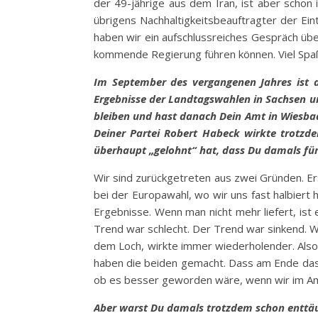
der 49-jährige aus dem Iran, ist aber schon
übrigens Nachhaltigkeitsbeauftragter der Ein
haben wir ein aufschlussreiches Gespräch üb
kommende Regierung führen können. Viel Spa
Im September des vergangenen Jahres ist d
Ergebnisse der Landtagswahlen in Sachsen u
bleiben und hast danach Dein Amt in Wiesba
Deiner Partei Robert Habeck wirkte trotzd
überhaupt „gelohnt“ hat, dass Du damals für
Wir sind zurückgetreten aus zwei Gründen. E
bei der Europawahl, wo wir uns fast halbiert
Ergebnisse. Wenn man nicht mehr liefert, ist 
Trend war schlecht. Der Trend war sinkend. W
dem Loch, wirkte immer wiederholender. Also 
haben die beiden gemacht. Dass am Ende das E
ob es besser geworden wäre, wenn wir im Amt
Aber warst Du damals trotzdem schon enttäu